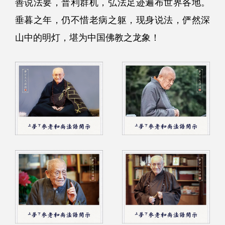
善说法要，普利群机，弘法足迹遍布世界各地。
垂暮之年，仍不惜老病之躯，现身说法，俨然深
山中的明灯，堪为中国佛教之龙象！