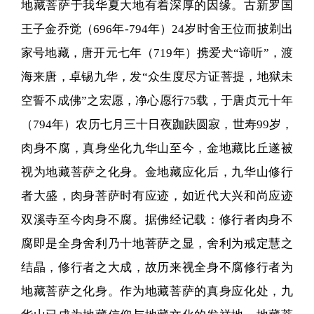
地藏菩萨于我华夏大地有着深厚的因缘。古新罗国
王子金乔觉（696年-794年）24岁时舍王位而披剃出
家号地藏，唐开元七年（719年）携爱犬“谛听”，渡
海来唐，卓锡九华，发“众生度尽方证菩提，地狱未
空誓不成佛”之宏愿，净心愿行75载，于唐贞元十年
（794年）农历七月三十日夜跏趺圆寂，世寿99岁，
肉身不腐，真身坐化九华山至今，金地藏比丘遂被
视为地藏菩萨之化身。金地藏应化后，九华山修行
者大盛，肉身菩萨时有应迹，如近代大兴和尚应迹
双溪寺至今肉身不腐。据佛经记载：修行者肉身不
腐即是全身舍利乃十地菩萨之显，舍利为戒定慧之
结晶，修行者之大成，故历来视全身不腐修行者为
地藏菩萨之化身。作为地藏菩萨的真身应化处，九