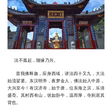
法不孤起，随缘乃兴。
昔我佛释迦，应身西域，讲法四十又九，大法
始流娑婆。东汉明帝，夜梦金人，佛法始入中原，
大兴至今！有汉济寺，始于唐，位东海之滨，乐清
盛岙。其村西有山，状如卧牛，温而厚，寺则居其
背也。