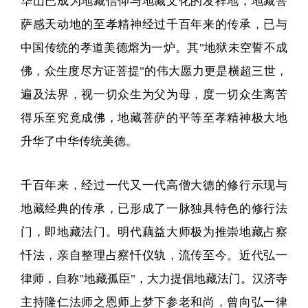
华山已成为地藏信仰与地藏文化的发祥地，地藏菩
萨感天动地的至孝精神经过千百年来的传承，已与
中国传统的孝道美德熔为一炉。其"地狱未空誓不成
佛，众生度尽方证菩提"的伟大愿力更是横超三世，
遍及法界，视一切众生为父为母，度一切众生离苦
得乐至究竟成佛，地藏菩萨的平等至孝精神极大地
升华了中华传统美德。
千百年来，经过一代又一代高僧大德的修行示现与
地藏经典的传承，已形成了一脉独具特色的修行法
门，即地藏法门。明代藕益大师极为推崇地藏占察
忏法，亲自整理占察忏仪轨，流传至今。近代弘一
律师，自称"地藏孤臣"，大力提倡地藏法门。汉济寺
主持隆仁法师之恩师上梦下参老和尚，曾向弘一律