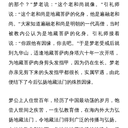
的那个？”梦老说：“这个老和尚就像。”引礼师
说：“这个老和尚是地藏菩萨的化身，他是遍融老和
尚。”大家知道遍融老和尚是明朝的一代高僧，当时
被教内公认为是地藏菩萨的化身。引礼师接着
说：“你跟他有因缘，你去吧。”于是梦老受戒后就
到九华山，适逢地藏菩萨肉身塔六十年一次开塔，
为地藏菩萨肉身剪头发指甲，因为仍在生长。梦老
亦亲见剪下来的头发指甲都很长，实属罕遇，由此
便结下了今后弘扬地藏法门的殊胜因缘。
梦公上人住世百年，经历了中国最动荡的岁月，饱
尝人世间之疾苦，一生弘教育僧，在海内外大力弘
扬地藏法门，令地藏法门得到广泛的传播与弘扬。