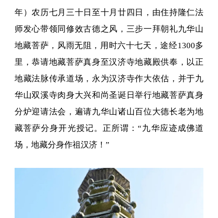
年）农历七月三十日至十月廿四日，由住持隆仁法
师发心带领同修效古德之风，三步一拜朝礼九华山
地藏菩萨，风雨无阻，用时六十七天，途经1300多
里，恭请地藏菩萨真身至汉济寺地藏殿供奉，以正
地藏法脉传承道场，永为汉济寺作大依估，并于九
华山双溪寺肉身大兴和尚圣诞日举行地藏菩萨真身
分炉迎请法会，遍请九华山诸山百位大德长老为地
藏菩萨分身开光授记。正所谓：“九华应迹成佛道
场，地藏分身作祖汉济！”