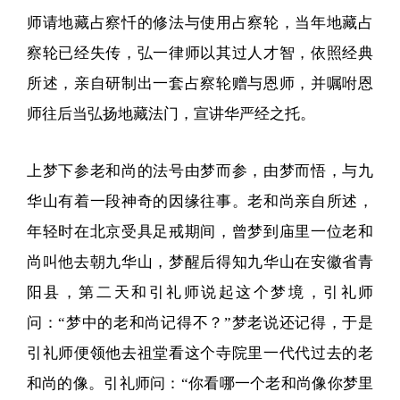
师请地藏占察忏的修法与使用占察轮，当年地藏占
察轮已经失传，弘一律师以其过人才智，依照经典
所述，亲自研制出一套占察轮赠与恩师，并嘱咐恩
师往后当弘扬地藏法门，宣讲华严经之托。
上梦下参老和尚的法号由梦而参，由梦而悟，与九
华山有着一段神奇的因缘往事。老和尚亲自所述，
年轻时在北京受具足戒期间，曾梦到庙里一位老和
尚叫他去朝九华山，梦醒后得知九华山在安徽省青
阳县，第二天和引礼师说起这个梦境，引礼师
问：“梦中的老和尚记得不？”梦老说还记得，于是
引礼师便领他去祖堂看这个寺院里一代代过去的老
和尚的像。引礼师问：“你看哪一个老和尚像你梦里