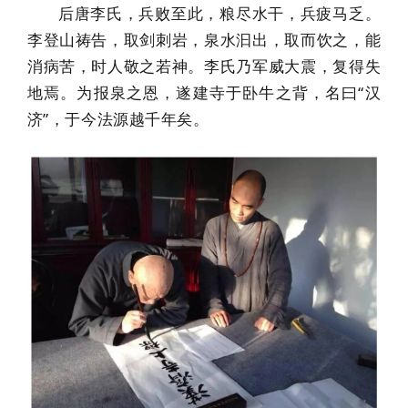
后唐李氏，兵败至此，粮尽水干，兵疲马乏。
李登山祷告，取剑刺岩，泉水汩出，取而饮之，能
消病苦，时人敬之若神。李氏乃军威大震，复得失
地焉。为报泉之恩，遂建寺于卧牛之背，名曰“汉
济”，于今法源越千年矣。