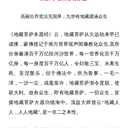
高丽出乔觉法无国界，
九华有地藏愿涵众生
《地藏菩萨本愿经》云，地藏菩萨从久远劫来早已
成佛，蒙佛授记于南方世界现声闻像教化众生,其所
分身遍满百千万亿恒河沙世界，每一世界化百千万
亿身，每一身度百千万亿人，令归敬三宝、永离生
死、至涅槃乐，但于佛法中，所为善事，一毛一
渧，一沙一尘，或毫发许，地藏菩萨渐令度脱，使
获大利。故有众生，即有地藏菩萨。一切众生，皆
摄地藏菩萨大愿功德海中。蕅益大师曾云“地藏人
人，人人地藏”, 是一非二之本性。