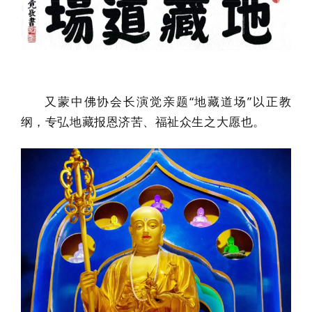
又蒙中佛协会长演觉亲题“地藏道场”以正教
纲，专弘地藏报恩济苦、福祉众生之大愿也。