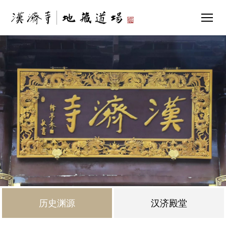
历史渊源
汉济殿堂