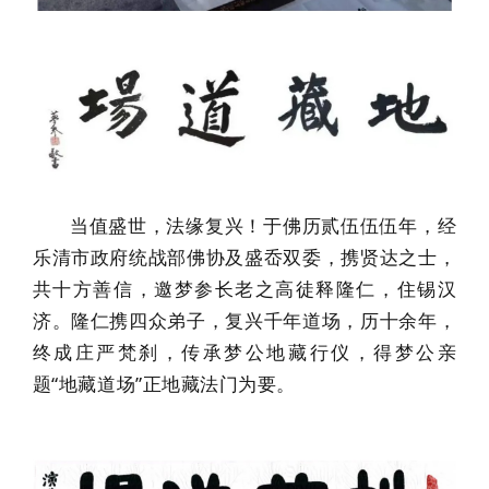
当值盛世，法缘复兴！于佛历贰伍伍伍年，经
乐清市政府统战部佛协及盛岙双委，携贤达之士，
共十方善信，邀梦参长老之高徒释隆仁，住锡汉
济。隆仁携四众弟子，复兴千年道场，历十余年，
终成庄严梵刹，传承梦公地藏行仪，得梦公亲
题“地藏道场”正地藏法门为要。