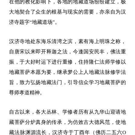
在他的教化影响下，各地的地藏道场纷纷建立，极
大地契合了众生的根基与现实的需要，亦亲自为汉
济寺题字“地藏道场”。
汉济寺地处东海乐清湾之滨，素有海上明珠之称，
自唐宋以来即开释迦之法，今逢国安民丰，佛法重
振，于大好时运下进行重修，住持隆仁法师学修以
地藏菩萨本愿为要，继承梦公上人地藏法脉修学法
旨，致力弘扬地藏法门，引导信众学习地藏菩萨的
尊师孝道精神。
自古以来，各大丛林、学修者历有从九华山迎请地
藏菩萨分炉真身的传承，为仿效古大德风范，使地
藏法脉渊源流长，汉济寺于丁酉年（佛历二五六O