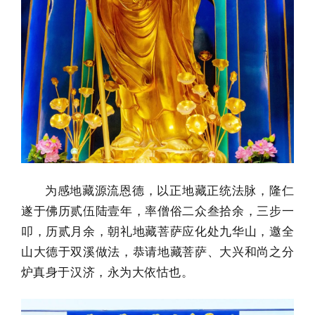
为感地藏源流恩德，以正地藏正统法脉，隆仁
遂于佛历贰伍陆壹年，率僧俗二众叁拾余，三步一
叩，历贰月余，朝礼地藏菩萨应化处九华山，邀全
山大德于双溪做法，恭请地藏菩萨、大兴和尚之分
炉真身于汉济，永为大依怙也。