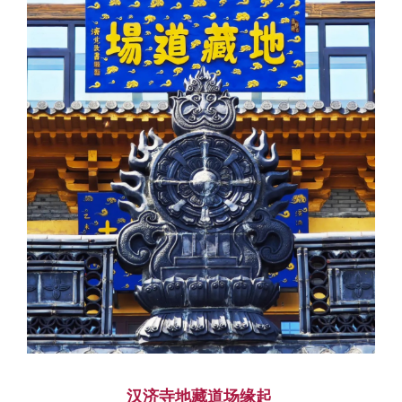
汉济寺地藏道场缘起